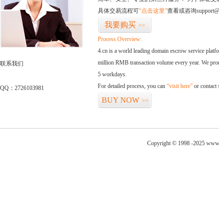
具体交易流程可
“点击这里”
查看或咨询support@
我要购买
>>
Process Overview:
4.cn is a world leading domain escrow service plat
million RMB transaction volume every year. We promi
联系我们
5 workdays.
For detailed process, you can
“visit here”
or contact
QQ：2726103981
BUY NOW
>>
Copyright © 1998 -2025 www.