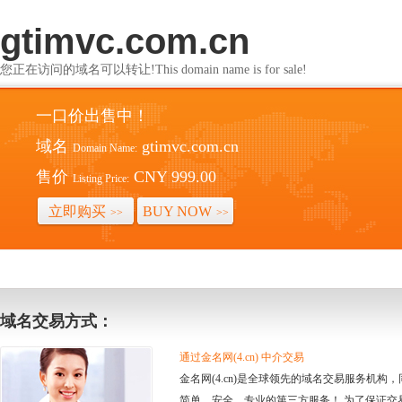
gtimvc.com.cn
您正在访问的域名可以转让!This domain name is for sale!
一口价出售中！
域名
gtimvc.com.cn
Domain Name:
售价
CNY 999.00
Listing Price:
立即购买
BUY NOW
>>
>>
域名交易方式：
通过金名网(4.cn) 中介交易
金名网(4.cn)是全球领先的域名交易服务机
简单、安全、专业的第三方服务！ 为了保证交